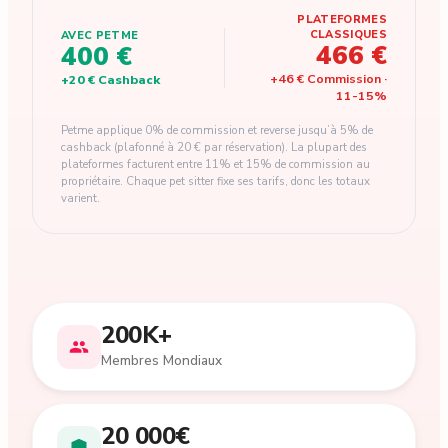
PLATEFORMES
CLASSIQUES
AVEC PETME
466 €
400 €
+
46 €
Commission
·
+
20 €
Cashback
11
-
15
%
Petme applique 0% de commission et reverse jusqu’à 5% de
cashback (plafonné à 20 € par réservation). La plupart des
plateformes facturent entre 11% et 15% de commission au
propriétaire. Chaque pet sitter fixe ses tarifs, donc les totaux
varient.
200K+
Membres Mondiaux
20 000€