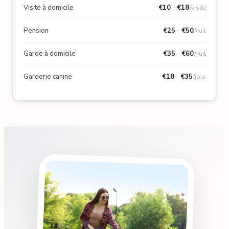
Visite à domicile
€
10
–
€
18
/visite
Pension
€
25
–
€
50
/nuit
Garde à domicile
€
35
–
€
60
/nuit
Garderie canine
€
18
–
€
35
/jour