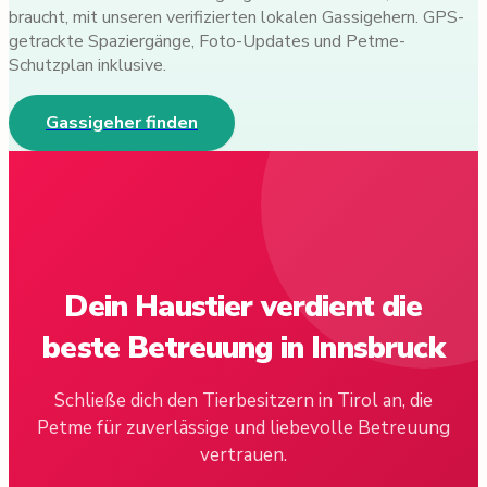
braucht, mit unseren verifizierten lokalen Gassigehern. GPS-
getrackte Spaziergänge, Foto-Updates und Petme-
Schutzplan inklusive.
Gassigeher finden
Dein Haustier verdient die
beste Betreuung in Innsbruck
Schließe dich den Tierbesitzern in Tirol an, die
Petme für zuverlässige und liebevolle Betreuung
vertrauen.