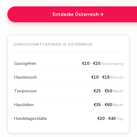
Entdecke Österreich
DURCHSCHNITTSPREISE IN ÖSTERREICH
Gassigehen
€
10
–
€
20
/Spaziergang
Hausbesuch
€
10
–
€
18
/Besuch
Tierpension
€
25
–
€
50
/Nacht
Haushüten
€
35
–
€
60
/Nacht
Hundetagesstätte
€
20
–
€
40
/Tag