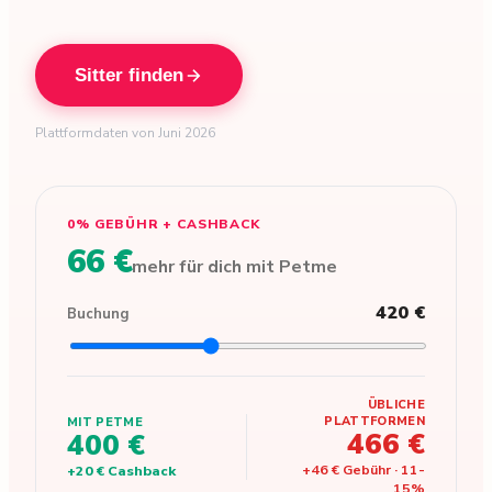
Sitter finden
Plattformdaten von Juni 2026
0% GEBÜHR + CASHBACK
66 €
mehr für dich mit Petme
420 €
Buchung
ÜBLICHE
PLATTFORMEN
MIT PETME
466 €
400 €
+
46 €
Gebühr
·
11
-
+
20 €
Cashback
15
%