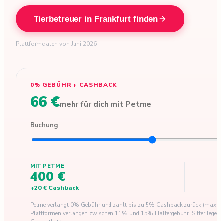
Tierbetreuer in Frankfurt finden
Plattformdaten von Juni 2026
0% GEBÜHR + CASHBACK
66 €
mehr für dich mit Petme
Buchung
MIT PETME
400 €
+
20 €
Cashback
Petme verlangt 0% Gebühr und zahlt bis zu 5% Cashback zurück (maxima
Plattformen verlangen zwischen 11% und 15% Haltergebühr. Sitter legen ihre