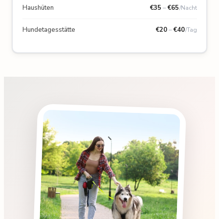
Haushüten
€
35
–
€
65
/Nacht
Hundetagesstätte
€
20
–
€
40
/Tag