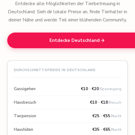
Entdecke alle Möglichkeiten der Tierbetreuung in
Deutschland. Sieh dir lokale Preise an, finde Tierhalter in
deiner Nähe und werde Teil einer blühenden Community.
Entdecke Deutschland
DURCHSCHNITTSPREISE IN DEUTSCHLAND
Gassigehen
€
10
–
€
20
/Spaziergang
Hausbesuch
€
10
–
€
18
/Besuch
Tierpension
€
25
–
€
55
/Nacht
Haushüten
€
35
–
€
65
/Nacht