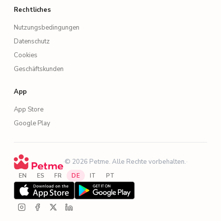
Rechtliches
Nutzungsbedingungen
Datenschutz
Cookies
Geschäftskunden
App
App Store
Google Play
·
© 2026 Petme. Alle Rechte vorbehalten.
·
EN
ES
FR
DE
IT
PT