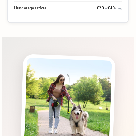
Hundetagesstätte
€
20
–
€
40
/Tag