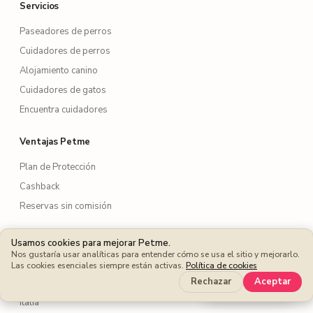
Servicios
Paseadores de perros
Cuidadores de perros
Alojamiento canino
Cuidadores de gatos
Encuentra cuidadores
Ventajas Petme
Plan de Protección
Cashback
Reservas sin comisión
Petme en el mundo
Usamos cookies para mejorar Petme.
Nos gustaría usar analíticas para entender cómo se usa el sitio y mejorarlo.
Portugal
Las cookies esenciales siempre están activas.
Política de cookies
Ahorra más
Rechazar
Aceptar
Francia
Italia