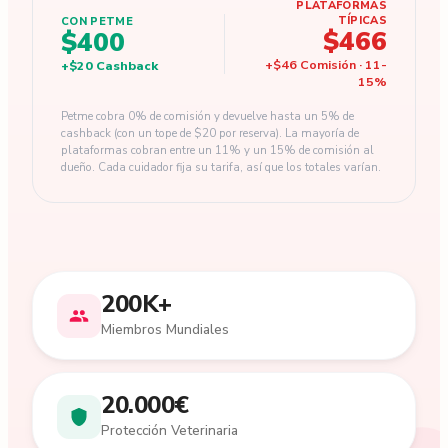
PLATAFORMAS
TÍPICAS
CON PETME
$466
$400
+
$46
Comisión
·
11
-
+
$20
Cashback
15
%
Petme cobra 0% de comisión y devuelve hasta un 5% de
cashback (con un tope de $20 por reserva). La mayoría de
plataformas cobran entre un 11% y un 15% de comisión al
dueño. Cada cuidador fija su tarifa, así que los totales varían.
200K+
Miembros Mundiales
20.000€
Protección Veterinaria