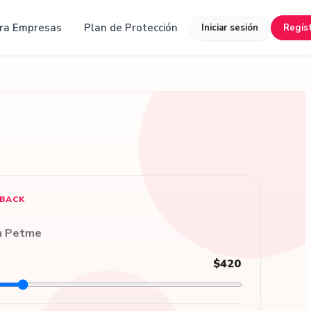
ra Empresas
Plan de Protección
Iniciar sesión
Regís
HBACK
on Petme
$420