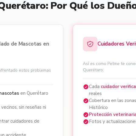
Querétaro: Por Qué los Dueñ
idado de Mascotas en
Cuidadores Ver
Así es como Petme te cone
Querétaro:
nfrentado estos problemas
Cada
cuidador verific
 mascotas
en Querétaro
reales
Cobertura en las zonas 
ecinos, sin reseñas ni
Histórico
Protección veterinari
ontrar cuidadores de
Fotos y actualizacione
 un accidente