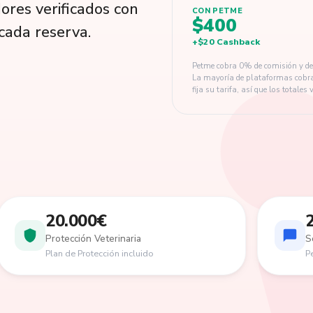
res verificados con
CON PETME
$400
cada reserva.
+
$20
Cashback
Petme cobra 0% de comisión y de
La mayoría de plataformas cobr
fija su tarifa, así que los totales 
20.000€
Protección Veterinaria
S
Plan de Protección incluido
P