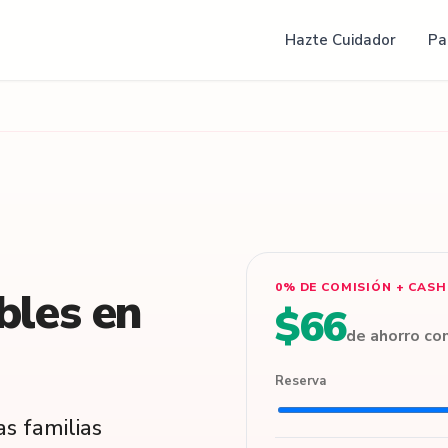
Hazte Cuidador
Pa
0% DE COMISIÓN + CAS
ables
en
$66
de ahorro c
Reserva
as familias