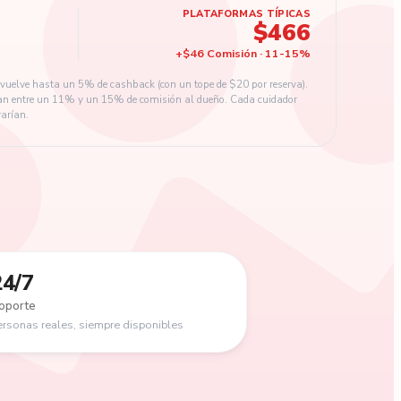
PLATAFORMAS TÍPICAS
$466
+
$46
Comisión
·
11
-
15
%
vuelve hasta un 5% de cashback (con un tope de $20 por reserva).
an entre un 11% y un 15% de comisión al dueño. Cada cuidador
varían.
24/7
oporte
ersonas reales, siempre disponibles