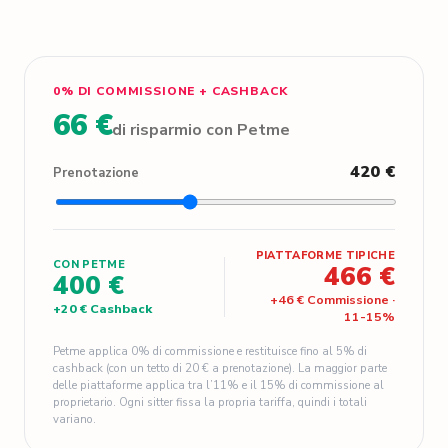
0% DI COMMISSIONE + CASHBACK
66 €
di risparmio con Petme
420 €
Prenotazione
PIATTAFORME TIPICHE
CON PETME
466 €
400 €
+
46 €
Commissione
·
+
20 €
Cashback
11
-
15
%
Petme applica 0% di commissione e restituisce fino al 5% di
cashback (con un tetto di 20 € a prenotazione). La maggior parte
delle piattaforme applica tra l’11% e il 15% di commissione al
proprietario. Ogni sitter fissa la propria tariffa, quindi i totali
variano.