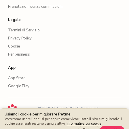
Prenotazioni senza commissioni
Legale
Termini di Servizio
Privacy Policy
Cookie
Per business
App
App Store
Google Play
·
© 2026 Petme. Tutti i diritti riservati.
·
Usiamo i cookie per migliorare Petme.
EN
ES
FR
DE
IT
PT
Vorremmo usare l'analisi per capire come viene usato il sito e migliorarlo. I
cookie essenziali restano sempre attivi.
Informativa sui cookie