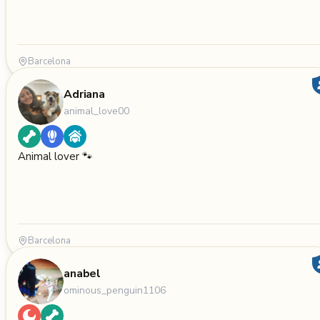
Barcelona
Adriana
animal_love00
Animal lover 🐾
Barcelona
anabel
ominous_penguin1106