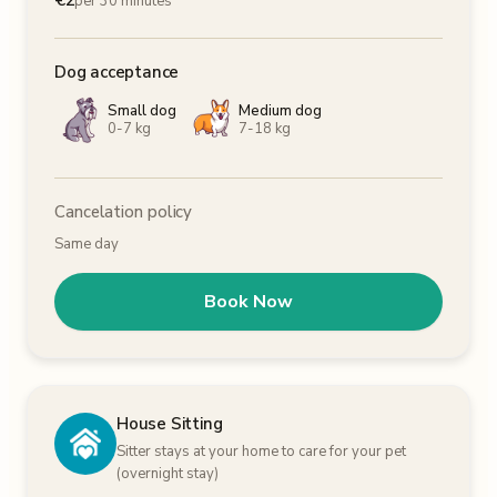
€
2
per 30 minutes
Dog acceptance
Small dog
Medium dog
0-7 kg
7-18 kg
Cancelation policy
Same day
Book Now
House Sitting
Sitter stays at your home to care for your pet
(overnight stay)