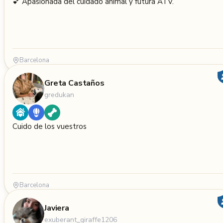
💕 Apasionada del cuidado animal y futura ATV.
Barcelona
Greta Castaños
gredukan
Cuido de los vuestros
Barcelona
Javiera
exuberant_giraffe1206