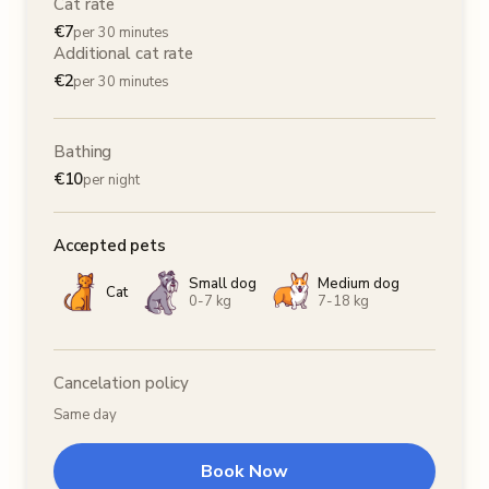
Cat rate
€
7
per 30 minutes
Additional cat rate
€
2
per 30 minutes
Bathing
€
10
per night
Accepted pets
Small dog
Medium dog
Cat
0-7 kg
7-18 kg
Cancelation policy
Same day
Book Now