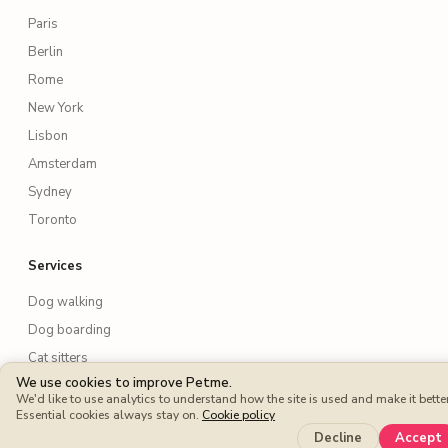
Paris
Berlin
Rome
New York
Lisbon
Amsterdam
Sydney
Toronto
Services
Dog walking
Dog boarding
Cat sitters
We use cookies to improve Petme.
Dog sitters
We'd like to use analytics to understand how the site is used and make it better
Pet sitting
Essential cookies always stay on.
Cookie policy
Decline
Accept