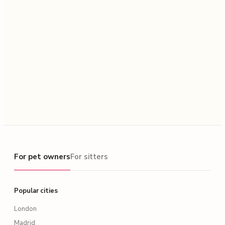
For pet owners
For pet owners
For sitters
Popular cities
London
Madrid