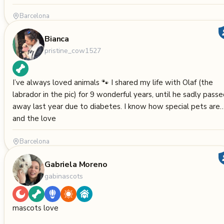
Barcelona
Bianca
pristine_cow1527
I’ve always loved animals 🐾 I shared my life with Olaf (the
labrador in the pic) for 9 wonderful years, until he sadly passed
away last year due to diabetes. I know how special pets are
and the love
Barcelona
Gabriela Moreno
gabinascots
mascots love