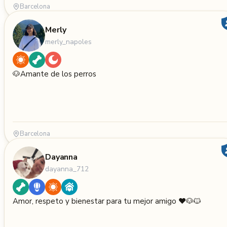
Barcelona
Merly
merly_napoles
🐶Amante de los perros
Barcelona
Dayanna
dayanna_712
Amor, respeto y bienestar para tu mejor amigo ❤️🐶🐱