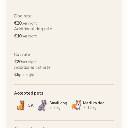
Dog rate
€
20
per night
Additional dog rate
€
10
per night
Cat rate
€
20
per night
Additional cat rate
€
5
per night
Accepted pets
Small dog
Medium dog
Cat
0-7 kg
7-18 kg