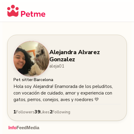
Alejandra Alvarez
Gonzalez
aleja01
·
Pet sitter
Barcelona
Hola soy Alejandra! Enamorada de los peluditos, 
con vocación de cuidado, amor y experiencia con 
gatos, perros, conejos, aves y roedores 💛
1
39
2
Followers
Likes
Following
Info
Feed
Media