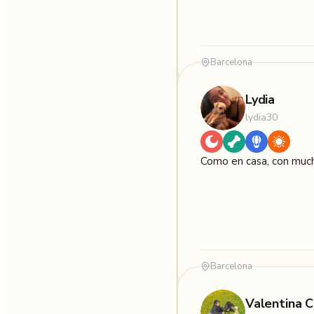
Barcelona
Lydia
lydia30
Como en casa, con much
Barcelona
Valentina C