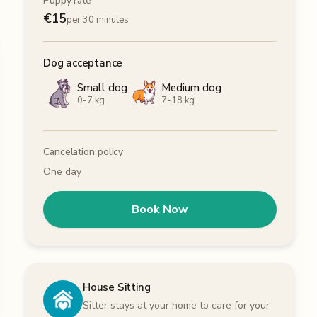
Puppy rate
€
15
per 30 minutes
Dog acceptance
Small dog
Medium dog
0-7 kg
7-18 kg
Cancelation policy
One day
Book Now
House Sitting
Sitter stays at your home to care for your