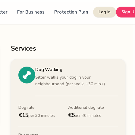
tter
For Business
Protection Plan
Log in
Sign U
Services
Dog Walking
Sitter walks your dog in your
neighbourhood (per walk, ~30 min+)
Dog rate
Additional dog rate
€
15
€
5
per 30 minutes
per 30 minutes