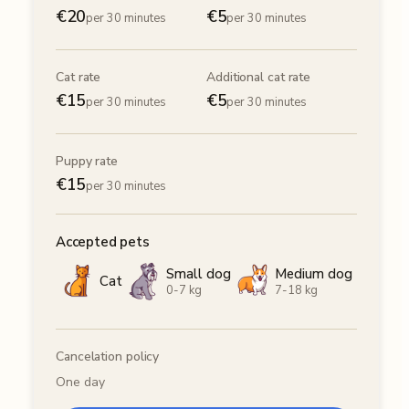
€
20
€
5
per 30 minutes
per 30 minutes
Cat rate
Additional cat rate
€
15
€
5
per 30 minutes
per 30 minutes
Puppy rate
€
15
per 30 minutes
Accepted pets
Small dog
Medium dog
Cat
0-7 kg
7-18 kg
Cancelation policy
One day