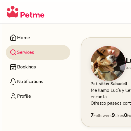
Home
Services
L
Bookings
lu
Notifications
·
Pet sitter
Sabadell
Me llamo Lucía y ll
Profile
encanta.

Ofrezco paseos corto
7
9
0
Followers
Likes
Fo