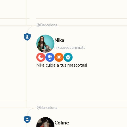
Barcelona
Nika
nikalovesanimals
Nika cuida a tus mascotas!
Barcelona
Coline