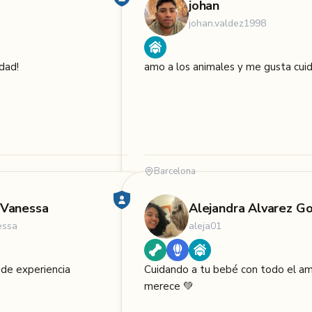
johan
johan.valdez1998
idad!
amo a los animales y me gusta cuid
Barcelona
 Vanessa
Alejandra Alvarez G
essa
aleja01
 de experiencia
Cuidando a tu bebé con todo el a
merece 💚