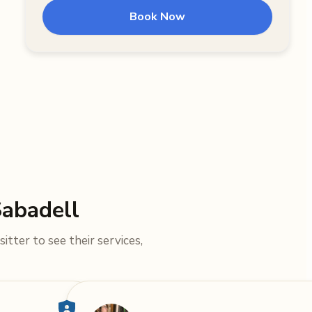
Book Now
Sabadell
itter to see their services,