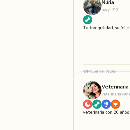
Núria
nury_013
Tu tranquilidad, su felic
Mollet del Vallès
Veterinaria
veterinaria.van
veterinaria con 20 años