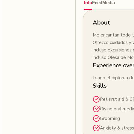
Info
Feed
Media
About
Me encantan todo t
Ofrezco cuidados y v
incluso excursiones 
incluso Olesa de Mo
Experience ove
tengo el diploma de
Skills
Pet first aid & 
Giving oral medi
Grooming
Anxiety & stress