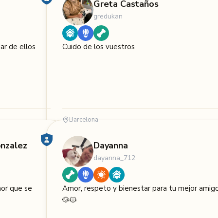
Greta Castaños
gredukan
ar de ellos
Cuido de los vuestros
Barcelona
onzalez
Dayanna
dayanna_712
mor que se
Amor, respeto y bienestar para tu mejor amig
🐶🐱