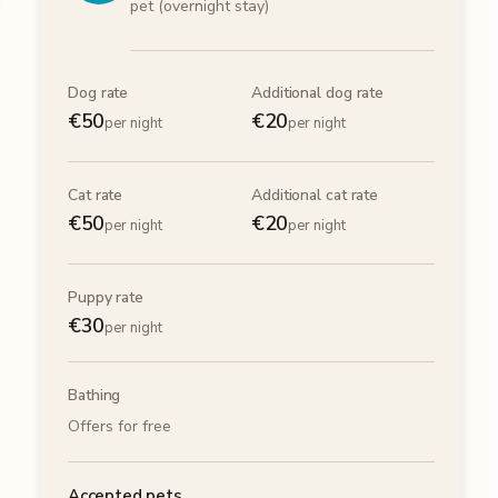
pet (overnight stay)
Dog rate
Additional dog rate
€
50
€
20
per night
per night
Cat rate
Additional cat rate
€
50
€
20
per night
per night
Puppy rate
€
30
per night
Bathing
Offers for free
Accepted pets