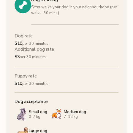
Sitter walks your dog in your neighbourhood (per
walk, ~30 min+)
Dog rate
$
10
per 30 minutes
Additional dog rate
$
3
per 30 minutes
Puppy rate
$
10
per 30 minutes
Dog acceptance
Small dog
Medium dog
0-7 kg
7-18 kg
Large dog