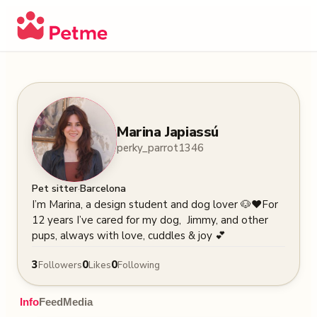
Marina Japiassú
perky_parrot1346
·
Pet sitter
Barcelona
I’m Marina, a design student and dog lover 🐶❤️For 
12 years I’ve cared for my dog,  Jimmy, and other 
pups, always with love, cuddles & joy 💕
3
0
0
Followers
Likes
Following
Info
Feed
Media