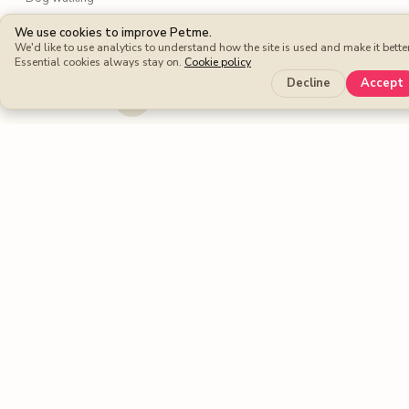
Dog boarding
We use cookies to improve Petme.
We'd like to use analytics to understand how the site is used and make it better
Cat sitters
Essential cookies always stay on.
Cookie policy
Dog sitters
Decline
Accept
Pet sitting
Petme benefits
Protection Plan
Cashback
Fee-free Bookings
Petme around the world
United Kingdom
United States
Spain
France
Germany