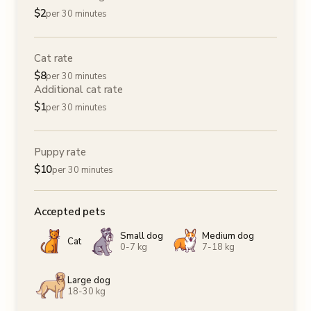
$
2
per 30 minutes
Cat rate
$
8
per 30 minutes
Additional cat rate
$
1
per 30 minutes
Puppy rate
$
10
per 30 minutes
Accepted pets
Small dog
Medium dog
Cat
0-7 kg
7-18 kg
Large dog
18-30 kg