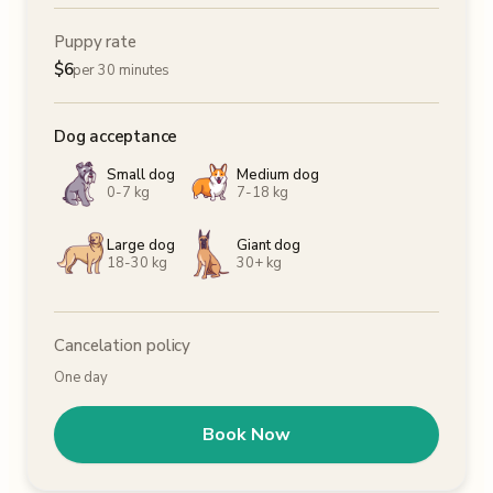
Puppy rate
$
6
per 30 minutes
Dog acceptance
Small dog
Medium dog
0-7 kg
7-18 kg
Large dog
Giant dog
18-30 kg
30+ kg
Cancelation policy
One day
Book Now