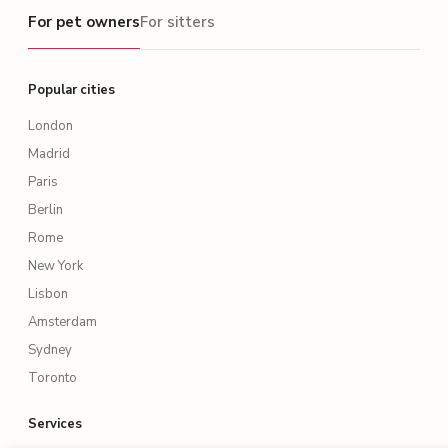
For pet owners
For pet owners
For sitters
Popular cities
London
Madrid
Paris
Berlin
Rome
New York
Lisbon
Amsterdam
Sydney
Toronto
Services