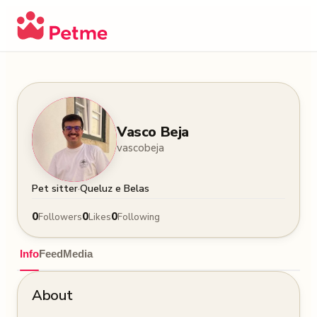
Vasco Beja
vascobeja
·
Pet sitter
Queluz e Belas
0
0
0
Followers
Likes
Following
Info
Feed
Media
About