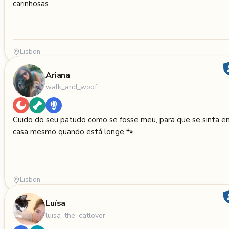
carinhosas
Lisbon
Ariana
walk_and_woof
Cuido do seu patudo como se fosse meu, para que se sinta e
casa mesmo quando está longe 🐾
Lisbon
Luísa
luisa_the_catlover