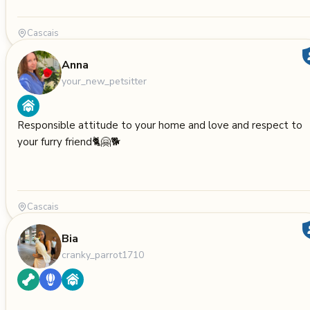
Cascais
Anna
your_new_petsitter
Responsible attitude to your home and love and respect to
your furry friend🐈🤗🐕
Cascais
Bia
cranky_parrot1710