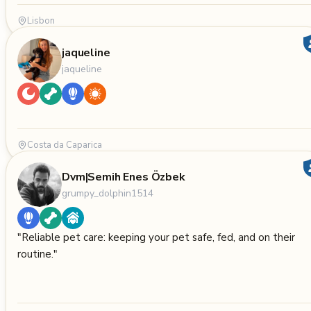
Lisbon
jaqueline
jaqueline
Costa da Caparica
Dvm|Semih Enes Özbek
grumpy_dolphin1514
"Reliable pet care: keeping your pet safe, fed, and on their
routine."