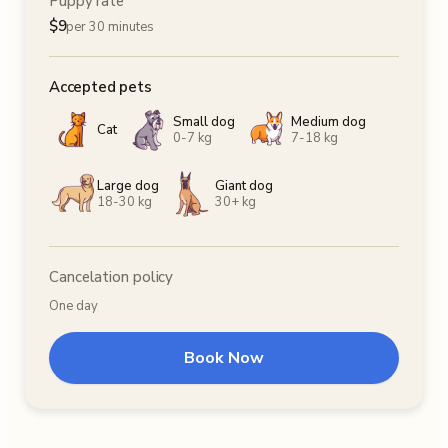
Puppy rate
$
9
per 30 minutes
Accepted pets
Small dog
Medium dog
Cat
0-7 kg
7-18 kg
Large dog
Giant dog
18-30 kg
30+ kg
Cancelation policy
One day
Book Now