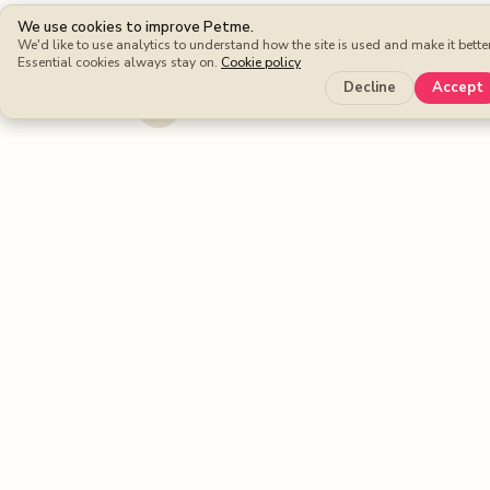
Dog walking
We use cookies to improve Petme.
Dog boarding
We'd like to use analytics to understand how the site is used and make it better
Essential cookies always stay on.
Cookie policy
Cat sitters
Decline
Accept
Dog sitters
Pet sitting
Petme benefits
Protection Plan
Cashback
Fee-free Bookings
Petme around the world
United Kingdom
United States
Spain
France