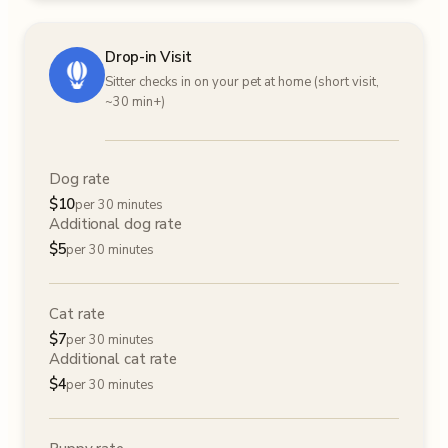
Drop-in Visit
Sitter checks in on your pet at home (short visit,
~30 min+)
Dog rate
$
10
per 30 minutes
Additional dog rate
$
5
per 30 minutes
Cat rate
$
7
per 30 minutes
Additional cat rate
$
4
per 30 minutes