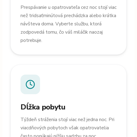
Prespávanie u opatrovateľa cez noc stojí viac
než tridsaťminútová prechádzka alebo krátka
návšteva doma. Vyberte službu, ktorá
zodpovedá tomu, čo váš miláčik naozaj
potrebuje.
Dĺžka pobytu
Týždeň stráženia stojí viac než jedna noc. Pri
viacdňových pobytoch však opatrovatelia
často ponúkajú nižšiu sadzbu za noc.