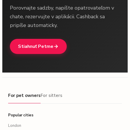
Porovnajte sadzby, napíšte opatrovateľom v
chate, rezervujte v aplikácii. Cashback sa
pripíše automaticky.
Stiahnuť Petme
For pet owners
For pet owners
For sitters
Popular cities
London