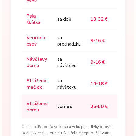
psov
Psia
za deň
18-32 €
škôlka
Venčenie
za
9-16 €
psov
prechádzku
Návštevy
za
9-16 €
doma
návštevu
Stráženie
za
10-18 €
mačiek
návštevu
Stráženie
za noc
26-50 €
domu
Cena sa líši podľa veľkosti a veku psa, dĺžky pobytu,
počtu zvierat a termínu. Na Petme nepripočítavame