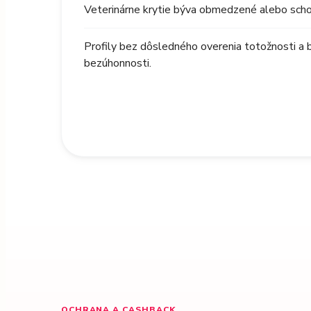
Veterinárne krytie býva obmedzené alebo schov
Profily bez dôsledného overenia totožnosti a 
bezúhonnosti.
OCHRANA A CASHBACK