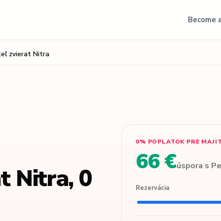
Become a
ľ zvierat Nitra
0% POPLATOK PRE MAJI
66 €
úspora s P
t Nitra, 0
Rezervácia