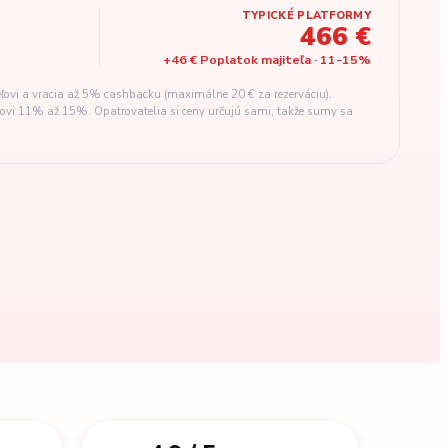
TYPICKÉ PLATFORMY
466 €
+
46 €
Poplatok majiteľa
·
11
-
15
%
ľovi a vracia až 5% cashbacku (maximálne 20 € za rezerváciu).
eľovi 11% až 15%. Opatrovatelia si ceny určujú sami, takže sumy sa