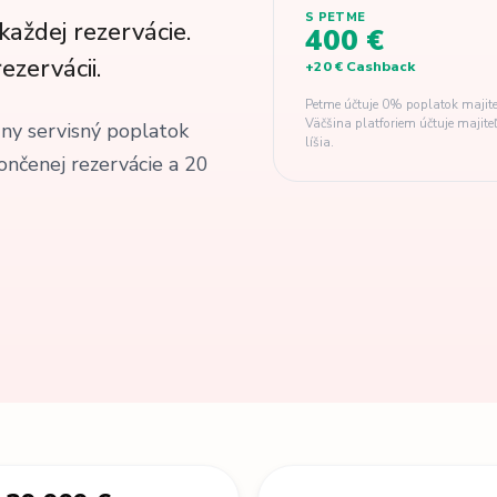
S PETME
každej rezervácie.
400 €
ezervácii.
+
20 €
Cashback
Petme účtuje 0% poplatok majite
Väčšina platforiem účtuje majit
dny servisný poplatok
líšia.
ončenej rezervácie a 20