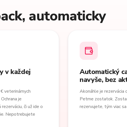
ack, automaticky
y v každej
Automatický ca
navyše, bez akt
€ veterinárnych
Akonáhle je rezervácia 
 Ochrana je
Petme zostatok. Zostatok
rezerváciu, či už ide o
rezervujete, tým viac sa
ie. Nepotrebujete