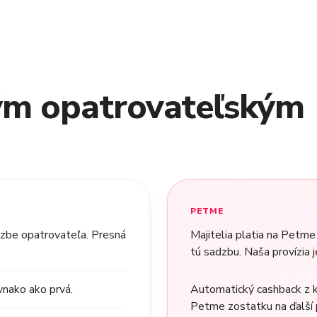
ým opatrovateľským
PETME
dzbe opatrovateľa. Presná
Majitelia platia na Petme 
tú sadzbu. Naša provízia j
vnako ako prvá.
Automatický cashback z k
Petme zostatku na ďalší 