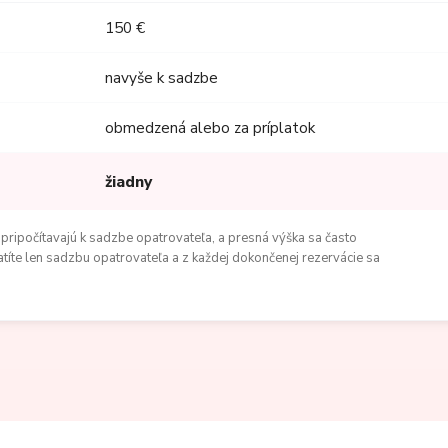
150 €
navyše k sadzbe
obmedzená alebo za príplatok
žiadny
 pripočítavajú k sadzbe opatrovateľa, a presná výška sa často
atíte len sadzbu opatrovateľa a z každej dokončenej rezervácie sa