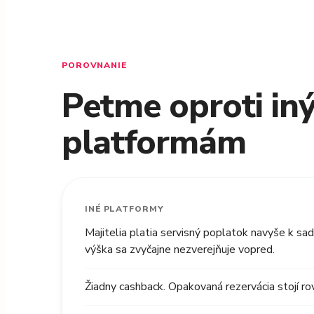
POROVNANIE
Petme oproti in
platformám
INÉ PLATFORMY
Majitelia platia servisný poplatok navyše k sa
výška sa zvyčajne nezverejňuje vopred.
Žiadny cashback. Opakovaná rezervácia stojí ro