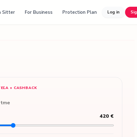
 Sitter
For Business
Protection Plan
Log in
Si
TEĽA + CASHBACK
etme
420 €