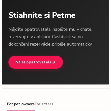
Stiahnite si Petme
Nájdite opatrovateľa, napíšte mu v chate,
rezervujte v aplikácii. Cashback sa po
dokončení rezervácie pripíše automaticky.
Nájsť opatrovateľa
For pet owners
For pet owners
For sitters