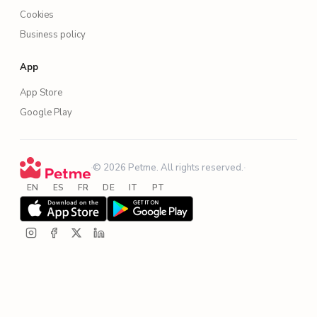
Cookies
Business policy
App
App Store
Google Play
·
© 2026 Petme. All rights reserved.
·
EN
ES
FR
DE
IT
PT