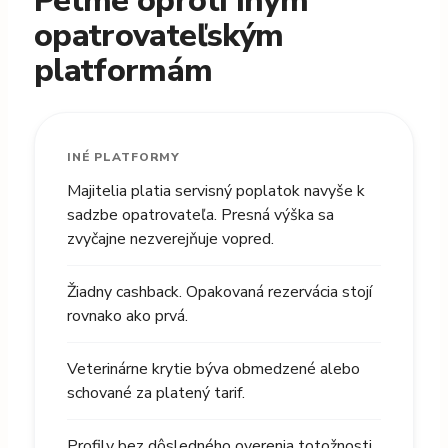
Petme oproti iným
opatrovateľským
platformám
INÉ PLATFORMY
Majitelia platia servisný poplatok navyše k
sadzbe opatrovateľa. Presná výška sa
zvyčajne nezverejňuje vopred.
Žiadny cashback. Opakovaná rezervácia stojí
rovnako ako prvá.
Veterinárne krytie býva obmedzené alebo
schované za platený tarif.
Profily bez dôsledného overenia totožnosti