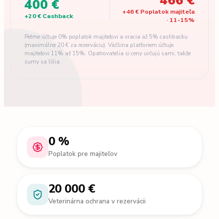
466 €
400 €
+
46 €
Poplatok majiteľa
+
20 €
Cashback
·
11
-
15
%
Petme účtuje 0% poplatok majiteľovi a vracia až 5% cashbacku
(maximálne 20 € za rezerváciu). Väčšina platforiem účtuje
majiteľovi 11% až 15%. Opatrovatelia si ceny určujú sami, takže
sumy sa líšia.
0 %
Poplatok pre majiteľov
20 000 €
Veterinárna ochrana v rezervácii