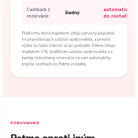
Cashback z
automaticky
žiadny
rezervácie
do zostatku
Platformy, ktoré majiteľom účtujú servisný poplatok,
ho pripočítavajú k sadzbe opatrovateľa, a presná
výška sa často zobrazí až pri pokladni. Petme účtuje
majiteľom 0 %: platíte len sadzbu opatrovateľa a z
každej dokončenej rezervácie sa vám automaticky
pripíše cashback do Petme zostatku.
POROVNANIE