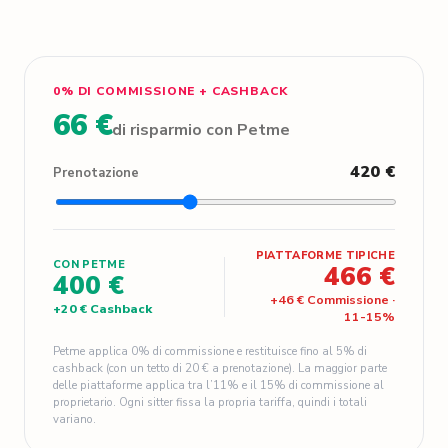
0% DI COMMISSIONE + CASHBACK
66 €
di risparmio con Petme
420 €
Prenotazione
PIATTAFORME TIPICHE
CON PETME
466 €
400 €
+
46 €
Commissione
·
+
20 €
Cashback
11
-
15
%
Petme applica 0% di commissione e restituisce fino al 5% di
cashback (con un tetto di 20 € a prenotazione). La maggior parte
delle piattaforme applica tra l’11% e il 15% di commissione al
proprietario. Ogni sitter fissa la propria tariffa, quindi i totali
variano.