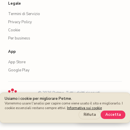
Legale
Termini di Servizio
Privacy Policy
Cookie
Per business
App
App Store
Google Play
·
© 2026 Petme. Tutti i diritti riservati.
·
Usiamo i cookie per migliorare Petme.
EN
ES
FR
DE
IT
PT
Vorremmo usare l'analisi per capire come viene usato il sito e migliorarlo. I
cookie essenziali restano sempre attivi.
Informativa sui cookie
Risparmia di più
Rifiuta
Accetta