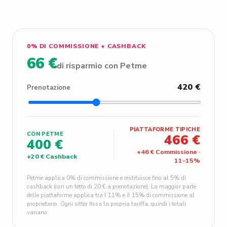
0% DI COMMISSIONE + CASHBACK
66 €
di risparmio con Petme
420 €
Prenotazione
PIATTAFORME TIPICHE
CON PETME
466 €
400 €
+
46 €
Commissione
·
+
20 €
Cashback
11
-
15
%
Petme applica 0% di commissione e restituisce fino al 5% di
cashback (con un tetto di 20 € a prenotazione). La maggior parte
delle piattaforme applica tra l’11% e il 15% di commissione al
proprietario. Ogni sitter fissa la propria tariffa, quindi i totali
variano.