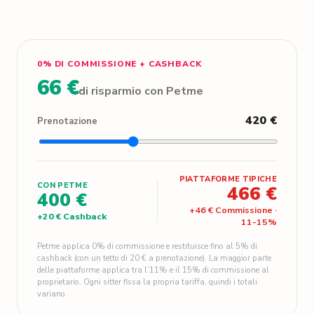
0% DI COMMISSIONE + CASHBACK
66 €
di risparmio con Petme
420 €
Prenotazione
PIATTAFORME TIPICHE
CON PETME
466 €
400 €
+
46 €
Commissione
·
+
20 €
Cashback
11
-
15
%
Petme applica 0% di commissione e restituisce fino al 5% di
cashback (con un tetto di 20 € a prenotazione). La maggior parte
delle piattaforme applica tra l’11% e il 15% di commissione al
proprietario. Ogni sitter fissa la propria tariffa, quindi i totali
variano.