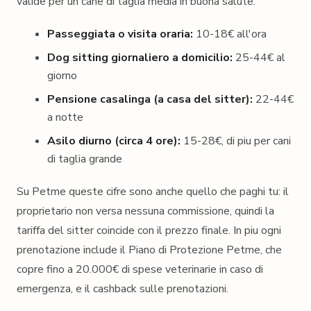
valide per un cane di taglia media in buona salute.
Passeggiata o visita oraria:
10-18€ all'ora
Dog sitting giornaliero a domicilio:
25-44€ al
giorno
Pensione casalinga (a casa del sitter):
22-44€
a notte
Asilo diurno (circa 4 ore):
15-28€, di piu per cani
di taglia grande
Su Petme queste cifre sono anche quello che paghi tu: il
proprietario non versa nessuna commissione, quindi la
tariffa del sitter coincide con il prezzo finale. In piu ogni
prenotazione include il Piano di Protezione Petme, che
copre fino a 20.000€ di spese veterinarie in caso di
emergenza, e il cashback sulle prenotazioni.