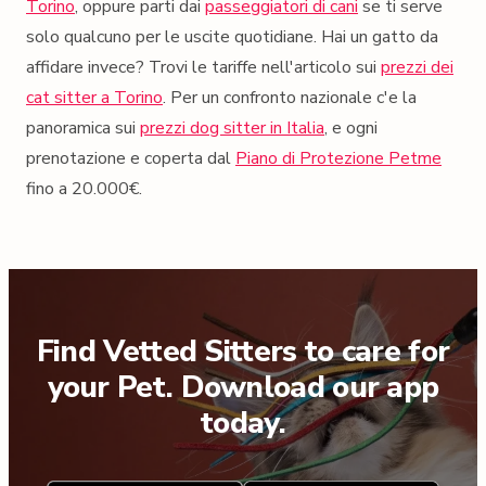
Torino
, oppure parti dai
passeggiatori di cani
se ti serve
solo qualcuno per le uscite quotidiane. Hai un gatto da
affidare invece? Trovi le tariffe nell'articolo sui
prezzi dei
cat sitter a Torino
. Per un confronto nazionale c'e la
panoramica sui
prezzi dog sitter in Italia
, e ogni
prenotazione e coperta dal
Piano di Protezione Petme
fino a 20.000€.
Find Vetted Sitters to care for
your Pet. Download our app
today.