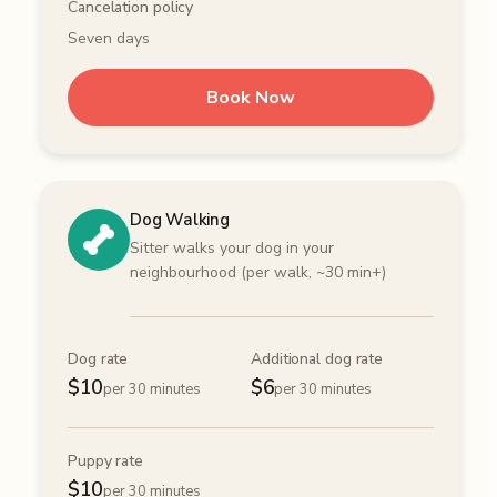
Cancelation policy
Seven days
Book Now
Dog Walking
Sitter walks your dog in your
neighbourhood (per walk, ~30 min+)
Dog rate
Additional dog rate
$
10
$
6
per 30 minutes
per 30 minutes
Puppy rate
$
10
per 30 minutes