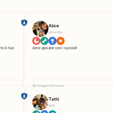
.
Alice
alicezilio
to il tuo
Amo giocare con i cuccioli!
Cologno Monzese
Tatti
tatti