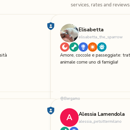
services, rates and reviews
Elisabetta
elisabetta_the_sparrow
sità
Amore, coccole e passeggiate: trat
animale come uno di famiglia!
Bergamo
Alessia Lamendola
A
alessia_petsittermilano