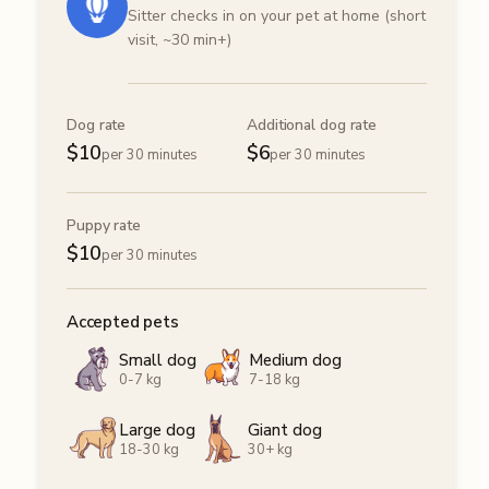
Sitter checks in on your pet at home (short
visit, ~30 min+)
Dog rate
Additional dog rate
$
10
$
6
per 30 minutes
per 30 minutes
Puppy rate
$
10
per 30 minutes
Accepted pets
Small dog
Medium dog
0-7 kg
7-18 kg
Large dog
Giant dog
18-30 kg
30+ kg