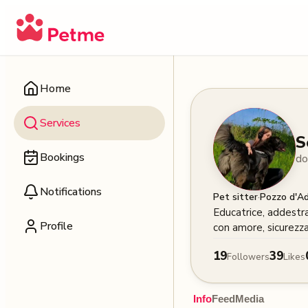
Home
Services
S
Bookings
do
Notifications
·
Pet sitter
Pozzo d'A
Educatrice, addestra
Profile
con amore, sicurezz
19
39
Followers
Likes
Info
Feed
Media