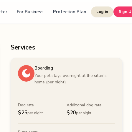
tter
For Business
Protection Plan
Log in
Sign U
Services
Boarding
Your pet stays overnight at the sitter’s
home (per night)
Dog rate
Additional dog rate
$
25
$
20
per night
per night