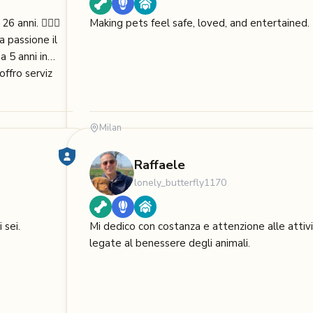
 anni. 🙋🏻‍♀️
Making pets feel safe, loved, and entertained.
a passione il
a 5 anni in
almente offro serviz
Milan
Raffaele
lonely_butterfly1170
 sei.
Mi dedico con costanza e attenzione alle attiv
legate al benessere degli animali.