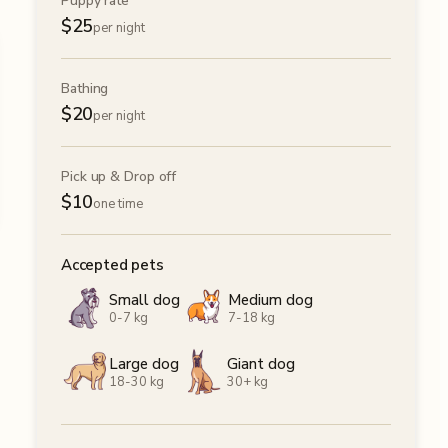
Puppy rate
$
25
per night
Bathing
$
20
per night
Pick up & Drop off
$
10
one time
Accepted pets
Small dog
Medium dog
0-7 kg
7-18 kg
Large dog
Giant dog
18-30 kg
30+ kg