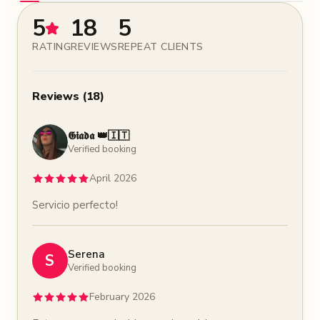
5
18
5
RATING
REVIEWS
REPEAT CLIENTS
Reviews
(
18
)
𝕲𝖎𝖆𝖉𝖆 👑🇮🇹
Verified booking
April 2026
Servicio perfecto!
Serena
S
Verified booking
February 2026