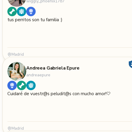
wiggly_phoenix1787
tus perritos son tu familia :)
Madrid
Andreea Gabriela Epure
andreaepure
Cuidaré de vuestr@s peludit@s con mucho amor!🤍
Madrid