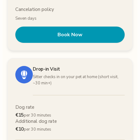
Cancelation policy
Seven days
Book Now
Drop-in Visit
Sitter checks in on your pet at home (short visit,
~30 min+)
Dog rate
€
15
per 30 minutes
Additional dog rate
€
10
per 30 minutes