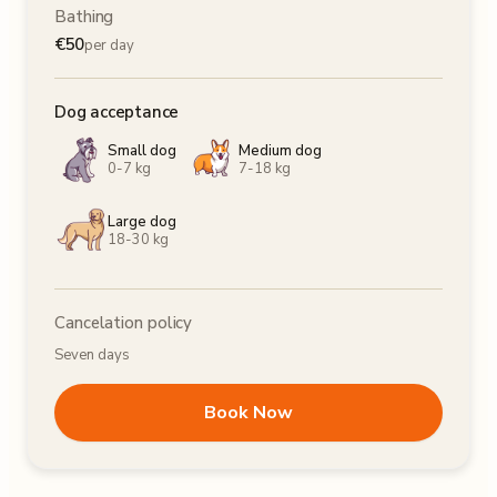
Bathing
€
50
per day
Dog acceptance
Small dog
Medium dog
0-7 kg
7-18 kg
Large dog
18-30 kg
Cancelation policy
Seven days
Book Now