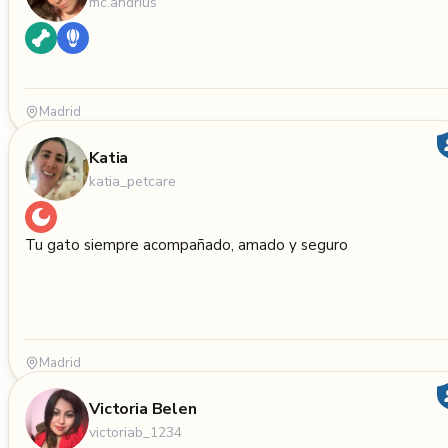
mc.andrius
Madrid
Katia
katia_petcare
Tu gato siempre acompañado, amado y seguro
Madrid
Victoria Belen
victoriab_1234