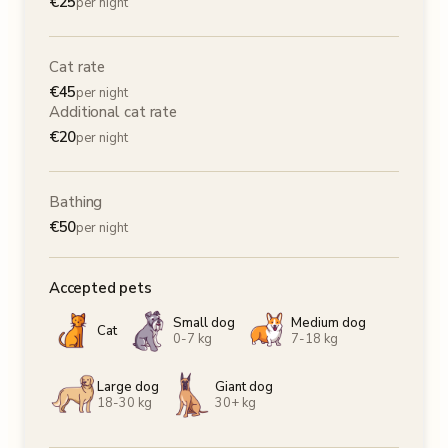
€
25
per night
Cat rate
€
45
per night
Additional cat rate
€
20
per night
Bathing
€
50
per night
Accepted pets
Small dog
Medium dog
Cat
0-7 kg
7-18 kg
Large dog
Giant dog
18-30 kg
30+ kg