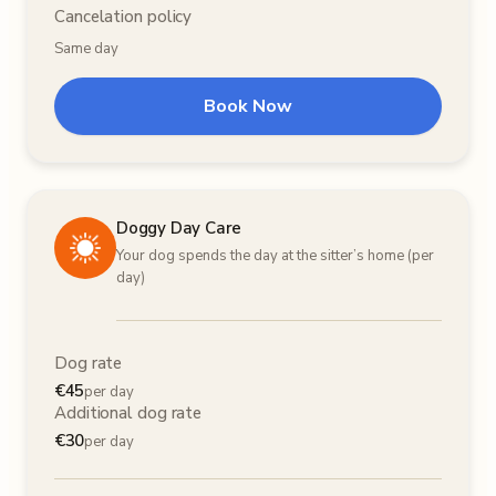
Cancelation policy
Same day
Book Now
Doggy Day Care
Your dog spends the day at the sitter’s home (per
day)
Dog rate
€
45
per day
Additional dog rate
€
30
per day