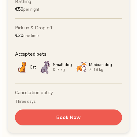
Bathing
€
50
per night
Pick up & Drop off
€
20
one time
Accepted pets
Small dog
Medium dog
Cat
0-7 kg
7-18 kg
Cancelation policy
Three days
Book Now