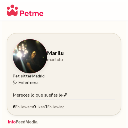
Marilu
marilulu
·
Pet sitter
Madrid
🩺 Enfermera

Mereces lo que sueñas 💫💕
6
0
1
Followers
Likes
Following
Info
Feed
Media