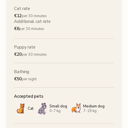
Cat rate
€
12
per 30 minutes
Additional cat rate
€
6
per 30 minutes
Puppy rate
€
20
per 30 minutes
Bathing
€
50
per night
Accepted pets
Small dog
Medium dog
Cat
0-7 kg
7-18 kg