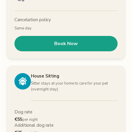
Cancelation policy
Same day
Book Now
House Sitting
Sitter stays at your home to care for your pet
(overnight stay)
Dog rate
€
55
per night
Additional dog rate