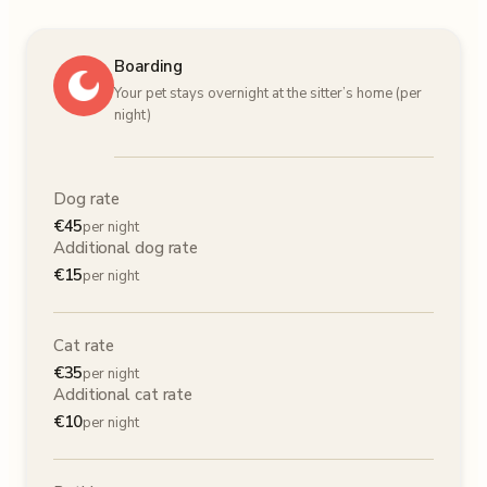
Boarding
Your pet stays overnight at the sitter’s home (per
night)
Dog rate
€
45
per night
Additional dog rate
€
15
per night
Cat rate
€
35
per night
Additional cat rate
€
10
per night