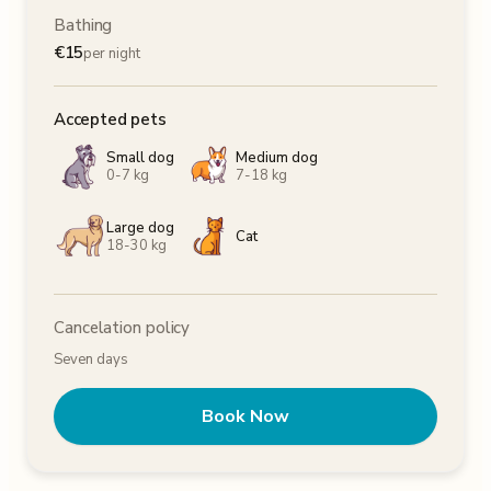
Bathing
€
15
per night
Accepted pets
Small dog
Medium dog
0-7 kg
7-18 kg
Large dog
Cat
18-30 kg
Cancelation policy
Seven days
Book Now