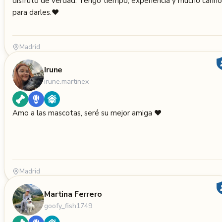
disfruto de verdad. Tengo tiempo, experiencia y mucho cariño
para darles.❤️
Madrid
Irune
irune.martinex
Amo a las mascotas, seré su mejor amiga ♥️
Madrid
Martina Ferrero
goofy_fish1749