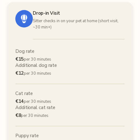
Drop-in Visit
Sitter checks in on your pet at home (short visit,
~30 min+)
Dog rate
€
15
per 30 minutes
Additional dog rate
€
12
per 30 minutes
Cat rate
€
14
per 30 minutes
Additional cat rate
€
8
per 30 minutes
Puppy rate