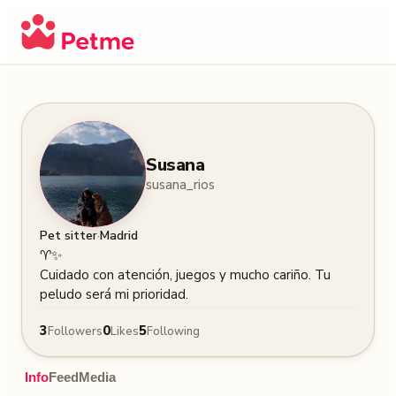
Susana
susana_rios
·
Pet sitter
Madrid
♈️✨

Cuidado con atención, juegos y mucho cariño. Tu 
peludo será mi prioridad.
3
0
5
Followers
Likes
Following
Info
Feed
Media