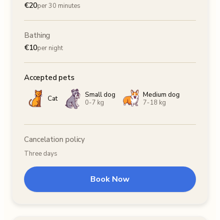
€
20
per 30 minutes
Bathing
€
10
per night
Accepted pets
Small dog
Medium dog
Cat
0-7 kg
7-18 kg
Cancelation policy
Three days
Book Now