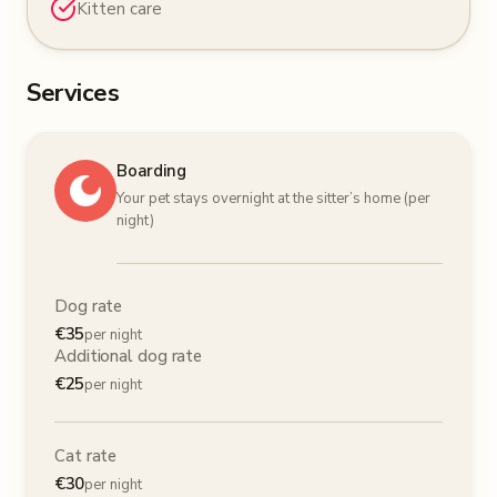
Kitten care
Services
Boarding
Your pet stays overnight at the sitter’s home (per
night)
Dog rate
€
35
per night
Additional dog rate
€
25
per night
Cat rate
€
30
per night