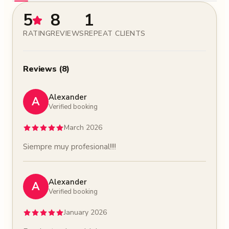
5
8
1
RATING
REVIEWS
REPEAT CLIENTS
Reviews
(
8
)
Alexander
A
Verified booking
March 2026
Siempre muy profesional!!!!
Alexander
A
Verified booking
January 2026