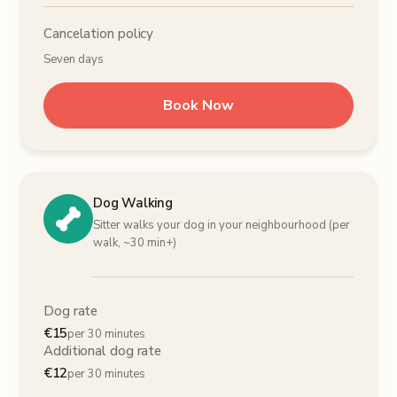
Cancelation policy
Seven days
Book Now
Dog Walking
Sitter walks your dog in your neighbourhood (per
walk, ~30 min+)
Dog rate
€
15
per 30 minutes
Additional dog rate
€
12
per 30 minutes