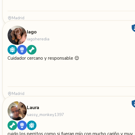
Madrid
Iago
iagoheredia
Cuidador cercano y responsable 😌
Madrid
Laura
sassy_monkey1397
cuido los perritos como si fueran mío con mucho cariño y muy