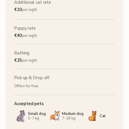
Additional cat rate
€
10
per night
Puppy rate
€
40
per night
Bathing
€
15
per night
Pick up & Drop off
Offers for free
Accepted pets
Small dog
Medium dog
Cat
0-7 kg
7-18 kg