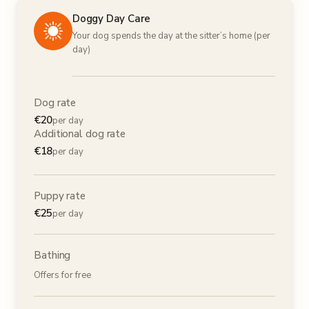
Doggy Day Care
Your dog spends the day at the sitter’s home (per
day)
Dog rate
€
20
per day
Additional dog rate
€
18
per day
Puppy rate
€
25
per day
Bathing
Offers for free