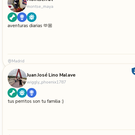
montse_maya
aventuras diarias 🫶🏼
Madrid
Juan José Lino Malave
wiggly_phoenix1787
tus perritos son tu familia :)