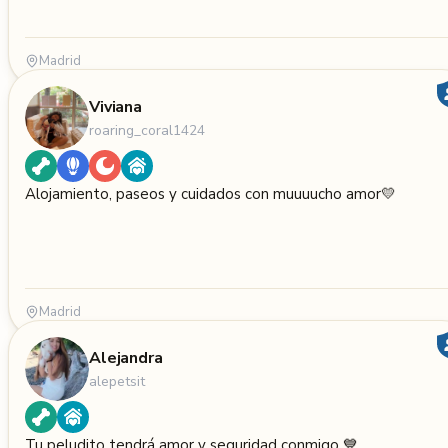
Madrid
Viviana
roaring_coral1424
Alojamiento, paseos y cuidados con muuuucho amor💛
Madrid
Alejandra
alepetsit
Tu peludito tendrá amor y seguridad conmigo 💙