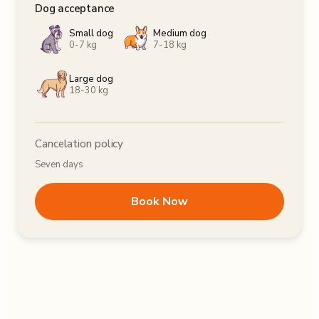
Dog acceptance
Small dog
Medium dog
0-7 kg
7-18 kg
Large dog
18-30 kg
Cancelation policy
Seven days
Book Now