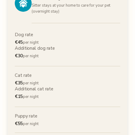
Sitter stays at your home to care for your pet
(overnight stay)
Dog rate
€
45
per night
Additional dog rate
€
30
per night
Cat rate
€
35
per night
Additional cat rate
€
15
per night
Puppy rate
€
55
per night