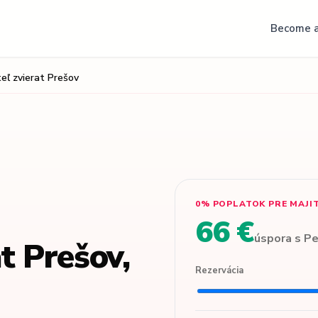
Become a
eľ zvierat Prešov
0% POPLATOK PRE MAJI
66 €
úspora s P
t Prešov,
Rezervácia