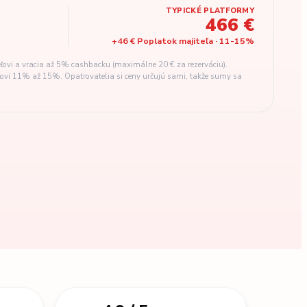
TYPICKÉ PLATFORMY
466 €
+
46 €
Poplatok majiteľa
·
11
-
15
%
ľovi a vracia až 5% cashbacku (maximálne 20 € za rezerváciu).
eľovi 11% až 15%. Opatrovatelia si ceny určujú sami, takže sumy sa