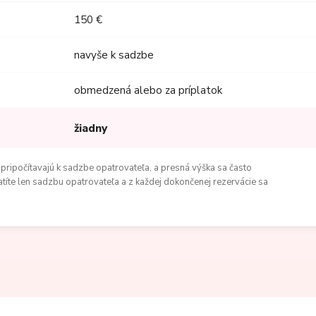
150 €
navyše k sadzbe
obmedzená alebo za príplatok
žiadny
 pripočítavajú k sadzbe opatrovateľa, a presná výška sa často
atíte len sadzbu opatrovateľa a z každej dokončenej rezervácie sa