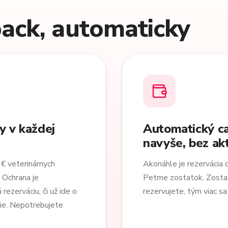
ack, automaticky
y v každej
Automatický ca
navyše, bez akt
€ veterinárnych
Akonáhle je rezervácia 
 Ochrana je
Petme zostatok. Zostatok
rezerváciu, či už ide o
rezervujete, tým viac sa
ie. Nepotrebujete