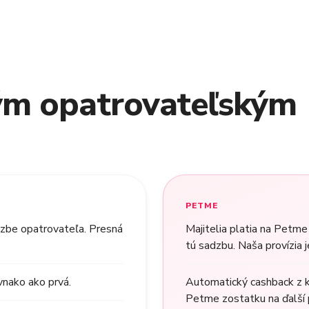
ým opatrovateľským
PETME
dzbe opatrovateľa. Presná
Majitelia platia na Petme 
tú sadzbu. Naša provízia j
vnako ako prvá.
Automatický cashback z k
Petme zostatku na ďalší 