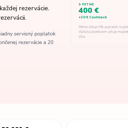
S PETME
každej rezervácie.
400 €
ezervácii.
+
20 €
Cashback
Petme účtuje 0% poplatok majite
Väčšina platforiem účtuje majit
Žiadny servisný poplatok
líšia.
ončenej rezervácie a 20