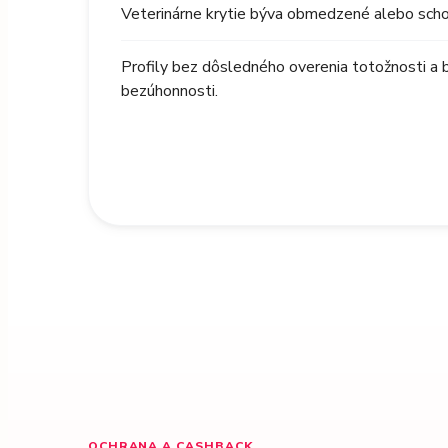
Veterinárne krytie býva obmedzené alebo schov
Profily bez dôsledného overenia totožnosti a 
bezúhonnosti.
OCHRANA A CASHBACK