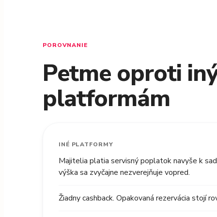
POROVNANIE
Petme oproti in
platformám
INÉ PLATFORMY
Majitelia platia servisný poplatok navyše k sa
výška sa zvyčajne nezverejňuje vopred.
Žiadny cashback. Opakovaná rezervácia stojí ro