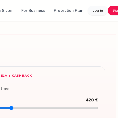
 Sitter
For Business
Protection Plan
Log in
Si
TEĽA + CASHBACK
etme
420 €